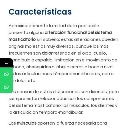
Características
Aproximadamente la mitad de la población
presenta alguna
alteración funcional del sistema
masticatorio
sin saberlo; estas alteraciones pueden
originar molestias muy diversas, aunque las más
frecuentes son
dolor
referido en el oído, cuello,
mandíbula o espalda, limitación en el movimiento de
←
la boca,
chasquidos
al abrir o cerrar la boca a nivel
de las articulaciones témporomandibulares, con o
Whatsapp Almería
sin dolor, etc.
Las causas de estas disfunciones son diversas, pero
Whatsapp El Ejido
siempre están relacionadas con los componentes
del sistema masticatorio: los músculos, los dientes y
la articulación témporo-mandibular.
Los
músculos
aportan la fuerza necesaria para