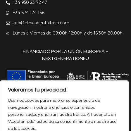
+34 950 23 72 47
+34 674 124 168
info@clinicadentaltrejo.com
Lunes a Viernes de 09:00h-12:00h y de 16:30h-20.00h.
FINANCIADO POR LA UNIÓN EUROPEA –
NEXTGENERATIONEU
Valoramos tu privacidad
Aviso Legal y Políticas de Privacidad
Usamos cookies para mejorar su experiencia de
Políticas de Cookies
Protección de Datos
navegación, mostrarle anuncios o contenidos
Declaración de Accesibilidad
personalizados y analizar nuestro tráfico. Al hacer clic en
“Aceptar todo” usted da su consentimiento a nuestro uso
© 2025, Clínica Dental Trejo, Diseñado por
Karma
de las cookies.